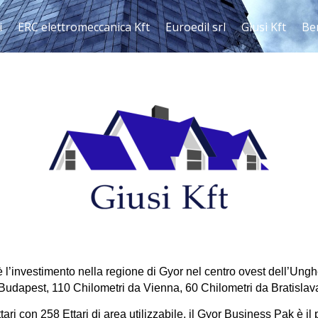
i
ERC elettromeccanica Kft
Euroedil srl
Giusi Kft
Be
e è l’investimento nella regione di Gyor nel centro ovest dell’Ung
a Budapest, 110 Chilometri da Vienna, 60 Chilometri da Bratislav
ri con 258 Ettari di area utilizzabile, il Gyor Business Pak è il