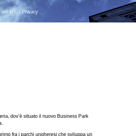
ram srl
Privacy
heria, dov’è situato il nuovo Business Park
a.
 primo fra i parchi ungheresi che sviluppa un